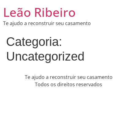
Leão Ribeiro
Te ajudo a reconstruir seu casamento
Categoria:
Uncategorized
Te ajudo a reconstruir seu casamento
Todos os direitos reservados