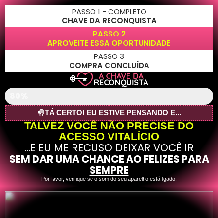
PASSO 1 - COMPLETO
CHAVE DA RECONQUISTA
PASSO 2
APROVEITE ESSA OPORTUNIDADE
PASSO 3
COMPRA CONCLUÍDA
Falta Pouco...
80%
🤚TÁ CERTO! EU ESTIVE PENSANDO E...
TALVEZ VOCÊ NÃO PRECISE DO
ACESSO VITALÍCIO
...E EU ME RECUSO DEIXAR VOCÊ IR
SEM DAR UMA CHANCE AO FELIZES PARA
SEMPRE
Por favor, verifique se o som do seu aparelho está ligado.