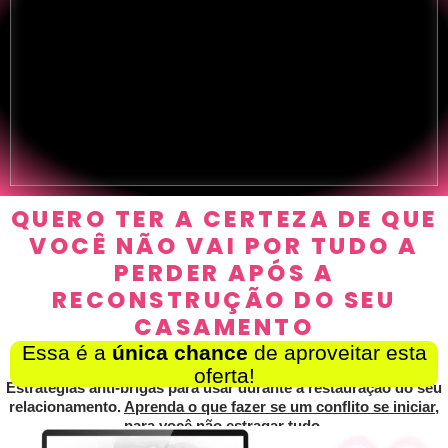
QUERO TER A CERTEZA DE QUE
VOCÊ NÃO VAI POR TUDO A
PERDER APÓS A
RECONSTRUÇÃO DO SEU
CASAMENTO
Essa é a
única chance
de aproveitar esta
oferta!
Estratégias anti-brigas para usar durante a restauração do seu
relacionamento.
Aprenda o que fazer se um conflito se iniciar,
para você não estragar tudo.