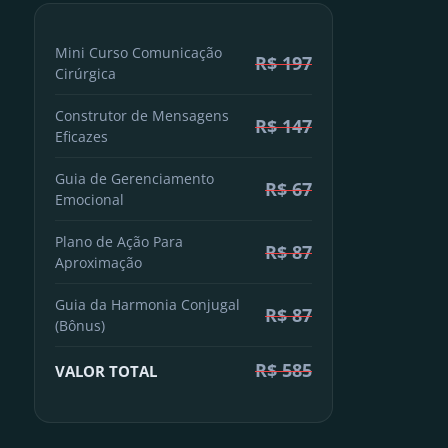
Mini Curso Comunicação
R$ 197
Cirúrgica
Construtor de Mensagens
R$ 147
Eficazes
Guia de Gerenciamento
R$ 67
Emocional
Plano de Ação Para
R$ 87
Aproximação
Guia da Harmonia Conjugal
R$ 87
(Bônus)
R$ 585
VALOR TOTAL