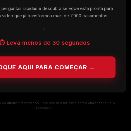
perguntas rápidas e descubra se você está pronta para
ao vídeo que já transformou mais de 7.000 casamentos.
♥
⏱ Leva menos de 30 segundos
OQUE AQUI PARA COMEÇAR →
os direitos reservados. Este site não faz parte nem é endossado pelo
Facebook.