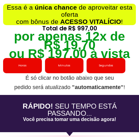
Essa é a
única chance
de aproveitar esta
oferta
com bônus de
ACESSO VITALÍCIO
!
Total de
R$ 997,00
por apenas 12x de
R$ 19,70
ou R$ 197,00 à vista
Horas
Minutos
Segundos
É só clicar no botão abaixo que seu
pedido será atualizado
"automaticamente"
!
RÁPIDO!
SEU TEMPO ESTÁ
PASSANDO...
Você precisa tomar uma decisão agora!