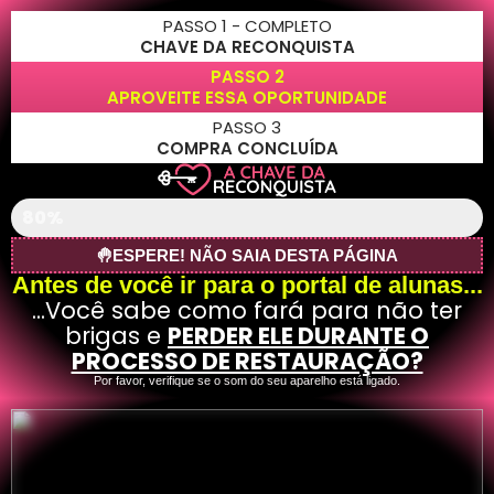
PASSO 1 - COMPLETO
CHAVE DA RECONQUISTA
PASSO 2
APROVEITE ESSA OPORTUNIDADE
PASSO 3
COMPRA CONCLUÍDA
Falta Pouco...
80%
🤚ESPERE! NÃO SAIA DESTA PÁGINA
Antes de você ir para o portal de alunas...
...Você sabe como fará para não ter
brigas e
PERDER ELE DURANTE O
PROCESSO DE RESTAURAÇÃO?
Por favor, verifique se o som do seu aparelho está ligado.