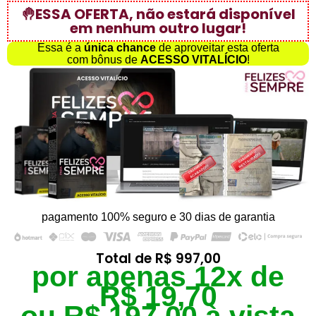
🤚ESSA OFERTA, não estará disponível
em nenhum outro lugar!
Essa é a
única chance
de aproveitar esta oferta
com bônus de
ACESSO VITALÍCIO
!
pagamento 100% seguro e 30 dias de garantia
Total de
R$ 997,00
por apenas 12x de
R$ 19,70
ou R$ 197,00 à vista