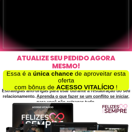
ATUALIZE SEU PEDIDO AGORA
MESMO!
Essa é a
única chance
de aproveitar esta
oferta
com bônus de
ACESSO VITALÍCIO
!
Estratégias anti-brigas para usar durante a restauração do seu
relacionamento.
Aprenda o que fazer se um conflito se iniciar,
para você não estragar tudo.